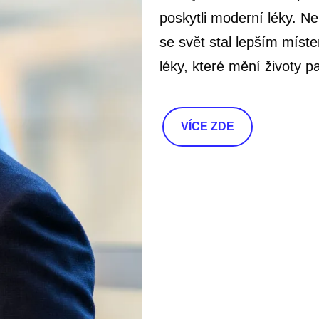
poskytli moderní léky. Ne
se svět stal lepším mís
léky, které mění životy p
VÍCE ZDE