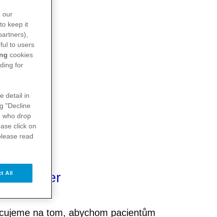
n our
to keep it
partners),
ful to users
ing
cookies
ding for
e detail in
ng "Decline
s
who drop
ase click on
please read
osti Pfizer
t All
cujeme na tom, abychom pacientům