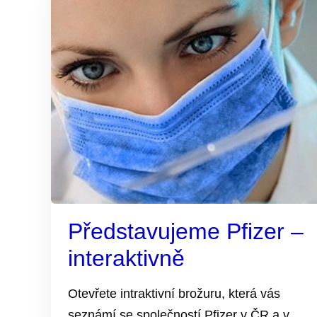
Představujeme Pfizer –
interaktivně
Otevřete intraktivní brožuru, která vás
seznámí se společností Pfizer v ČR a v