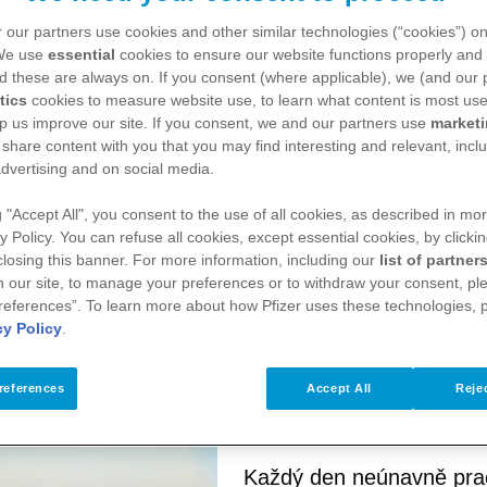
 our partners use cookies and other similar technologies (“cookies”) o
 We use
essential
cookies to ensure our website functions properly and 
d these are always on. If you consent (where applicable), we (and our 
tics
cookies to measure website use, to learn what content is most use
p us improve our site. If you consent, we and our partners use
market
 share content with you that you may find interesting and relevant, inclu
dvertising and on social media.
g "Accept All", you consent to the use of all cookies, as described in mor
y Policy. You can refuse all cookies, except essential cookies, by clicki
 closing this banner. For more information, including our
list of partner
 our site, to manage your preferences or to withdraw your consent, ple
references”. To learn more about how Pfizer uses these technologies, 
cy Policy
.
Vítejte ve společn
references
Accept All
Rejec
Každý den neúnavně pra