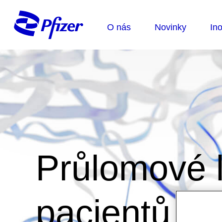
Průlomové l
pacientů