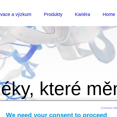
éky, které měn
Continue wit
We need your consent to proceed