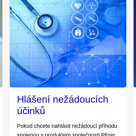
Hlášení nežádoucích
účinků
Pokud chcete nahlásit nežádoucí příhodu
spojenou s produktem společnosti Pfizer,