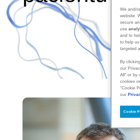
We and/or
website.
secure an
use
analy
and to hel
to help us
targeted a
By clickin
our Privac
All" or by
cookies on
“Cookie P
our
Priva
Cookie P