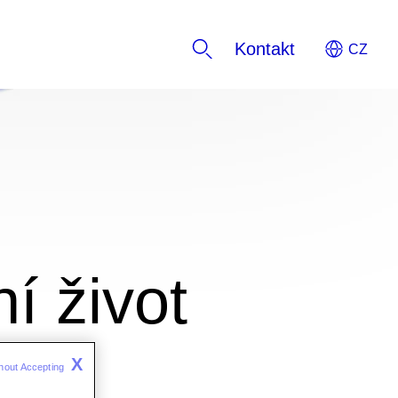
Kontakt
í život
X
hout Accepting 