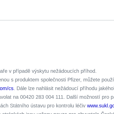
kaře v případě výskytu nežádoucích příhod.
enou s produktem společnosti Pfizer, můžete použ
com/cs
. Dále lze nahlásit nežádoucí příhodu jakého
olat na 00420 283 004 111. Další možností pro pac
ch Státního ústavu pro kontrolu léčiv
www.sukl.g