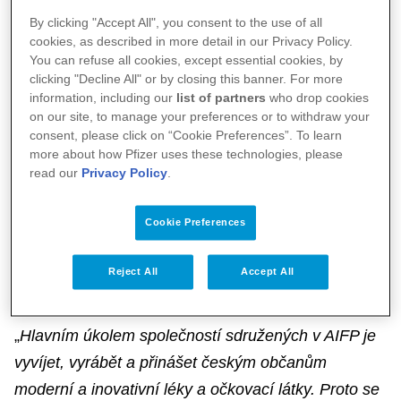
inovativního farmaceutického průmyslu
By clicking "Accept All", you consent to the use of all
opětovně zvolen předsedou představenstva
cookies, as described in more detail in our Privacy Policy.
You can refuse all cookies, except essential cookies, by
AIFP.
clicking "Decline All" or by closing this banner. For more
information, including our
list of partners
who drop cookies
on our site, to manage your preferences or to withdraw your
AIFP sdružuje 35 farmaceutických společností, jež
consent, please click on “Cookie Preferences”. To learn
se zaměřují na výzkum a vývoj nových léčiv. Pavel
more about how Pfizer uses these technologies, please
Sedláček obhájil svou pozici v čele statutárního
read our
Privacy Policy
.
orgánu na nadcházející dvouleté období 2024–
Cookie Preferences
2025. Představenstvo AIFP je sedmičlenné a tímto
gratulujeme všem členům představenstva ke
Reject All
Accept All
zvolení.
„
Hlavním úkolem společností sdružených v AIFP je
vyvíjet, vyrábět a přinášet českým občanům
moderní a inovativní léky a očkovací látky. Proto se