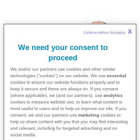
X
Continue without Accepting 
We need your consent to
proceed
We and/or our partners use cookies and other similar
technologies (“cookies”) on our website. We use
essential
cookies to ensure our website functions properly and to
keep it secure and these are always on. If you consent
(where applicable), we (and our partners), use
analytics
cookies to measure website use, to learn what content is
most useful to users and to help us improve our site. If you
consent, we and our partners use
marketing
cookies to
Generální ředitel společnoti Pfizer spol. s r.o.,
help us share content with you that you may find interesting
MUDr. Pavel Sedláček, byl na prosincovém
and relevant, including for targeted advertising and on
zasedání představenstva Asociace
social media.