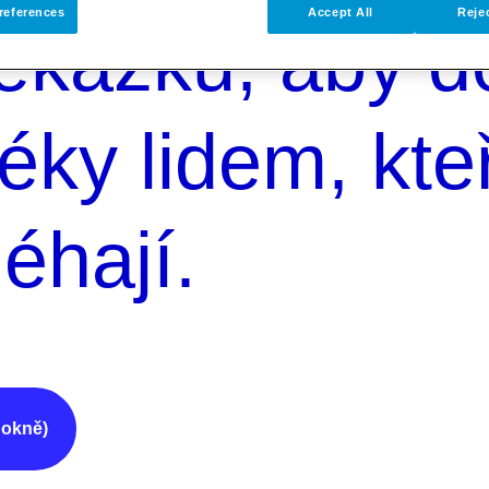
references
Accept All
Rejec
řekážku, aby d
éky lidem, kte
éhají.
 okně)