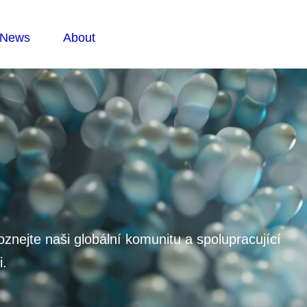
oznejte naši globální komunitu a spolupracující
i.