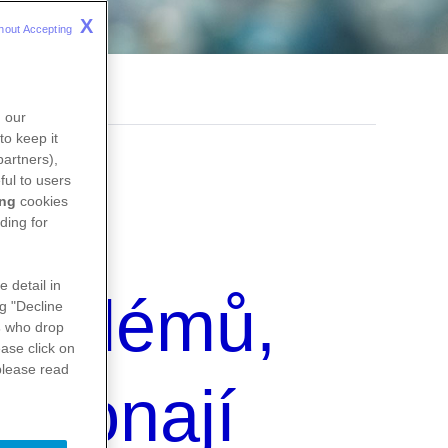
X
hout Accepting 
n our
to keep it
partners),
ful to users
ing
cookies
ding for
e detail in
problémů,
ng "Decline
s
who drop
ase click on
please read
překonají