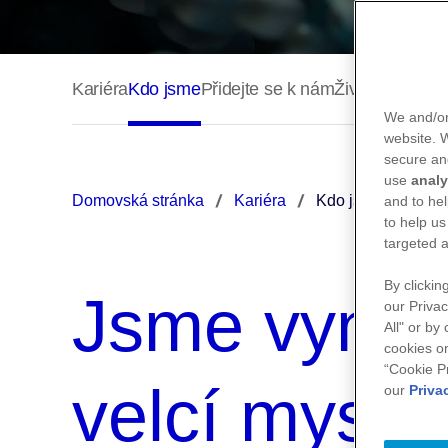
We and/or
website.
secure an
use
analy
Domovská stránka
Kariéra
Kdo jsme
and to hel
to help us
targeted a
By clickin
Jsme vynále
our Privac
All" or by
cookies on
“Cookie P
velcí myslite
our
Priva