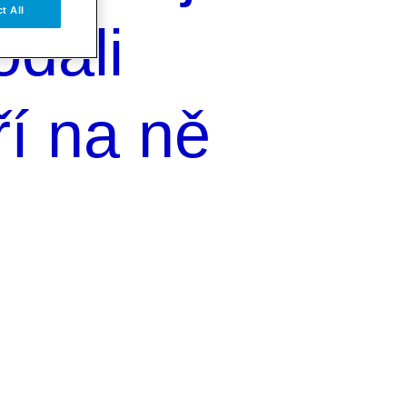
t All
odali
ří na ně