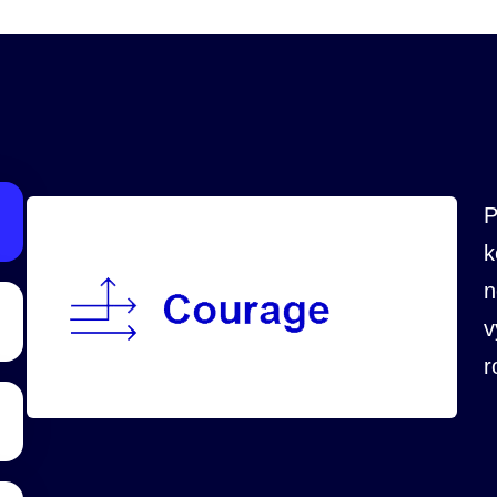
P
k
n
v
r