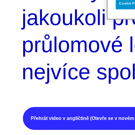
Cookie P
jakoukoli p
průlomové l
nejvíce spol
Přehrát video v angličtině (Otevře se v novém