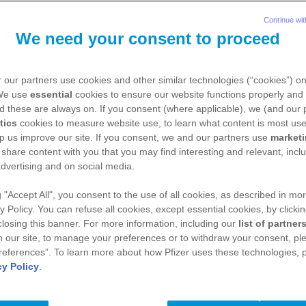
Continue wit
We need your consent to proceed
 our partners use cookies and other similar technologies (“cookies”) o
 We use
essential
cookies to ensure our website functions properly and 
d these are always on. If you consent (where applicable), we (and our 
tics
cookies to measure website use, to learn what content is most use
p us improve our site. If you consent, we and our partners use
market
 share content with you that you may find interesting and relevant, inclu
dvertising and on social media.
g "Accept All", you consent to the use of all cookies, as described in mor
zci, řešitelé 
y Policy. You can refuse all cookies, except essential cookies, by clicki
 closing this banner. For more information, including our
list of partner
 our site, to manage your preferences or to withdraw your consent, ple
references”. To learn more about how Pfizer uses these technologies, 
lé – ti, kteří 
cy Policy
.