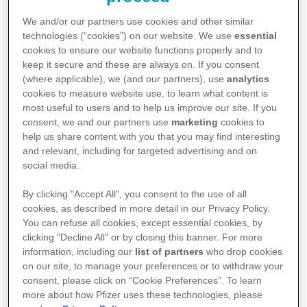
We and/or our partners use cookies and other similar
technologies (“cookies”) on our website. We use
essential
cookies to ensure our website functions properly and to
keep it secure and these are always on. If you consent
(where applicable), we (and our partners), use
analytics
cookies to measure website use, to learn what content is
most useful to users and to help us improve our site. If you
Pokud jste odborný pracovník ve zdravotnictví,
consent, we and our partners use
marketing
cookies to
můžete zde položit dotaz společnosti Pfizer, který
help us share content with you that you may find interesting
se týká našich léčivých přípravků vázaných na
and relevant, including for targeted advertising and on
social media.
předpis:
By clicking "Accept All", you consent to the use of all
cookies, as described in more detail in our Privacy Policy.
Online formulář pro zdravotnické pracovníky
You can refuse all cookies, except essential cookies, by
clicking "Decline All" or by closing this banner. For more
information, including our
list of partners
who drop cookies
Pokud nejste zdravotník, můžete zde položit dotaz
on our site, to manage your preferences or to withdraw your
společnosti Pfizer, který se týká našich léčivých
consent, please click on “Cookie Preferences”. To learn
přípravků vázaných na předpis:
more about how Pfizer uses these technologies, please