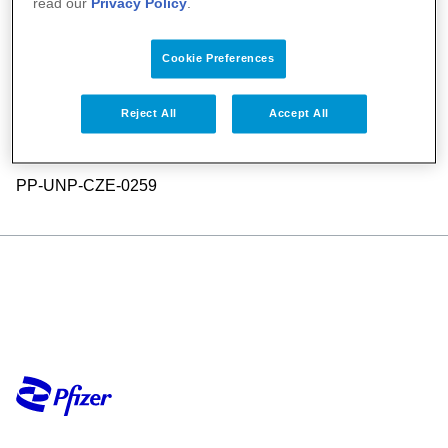
read our
Privacy Policy
.
Online formulář pro širokou veřejnost
Cookie Preferences
Vaše dotazy budou zpracovány odborným
Reject All
Accept All
informačním servisem společnosti Pfizer.
PP-UNP-CZE-0259