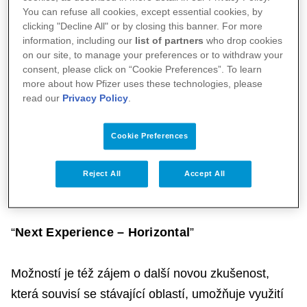
pomyslném kariérním žebříčku, tedy růst do vyšších
You can refuse all cookies, except essential cookies, by
pozic. Může se jednat také o nelineární růst, v naší
clicking "Decline All" or by closing this banner. For more
information, including our
list of partners
who drop cookies
terminologii tzv. zig-zag rozvoj – rozvoj do jiných
on our site, to manage your preferences or to withdraw your
pracovních pozic a rolí.
consent, please click on “Cookie Preferences”. To learn
more about how Pfizer uses these technologies, please
read our
Privacy Policy
.
“
Be the Best - Grow in Role
”
Cookie Preferences
Kolegyně a kolegové se mohou rozvíjet ve své
stávající roli a soustředit se na prohlubování nebo
Reject All
Accept All
získávání nových dovedností a znalostí.
“
Next Experience – Horizontal
”
Možností je též zájem o další novou zkušenost,
která souvisí se stávající oblastí, umožňuje využití