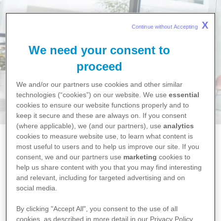
X
Continue without Accepting 
We need your consent to
proceed
We and/or our partners use cookies and other similar
technologies (“cookies”) on our website. We use
essential
cookies to ensure our website functions properly and to
keep it secure and these are always on. If you consent
(where applicable), we (and our partners), use
analytics
cookies to measure website use, to learn what content is
most useful to users and to help us improve our site. If you
V oblasti profesního růstu a rozvoje je naším cílem
consent, we and our partners use
marketing
cookies to
poskytnout všem kolegyním a kolegům příležitost
help us share content with you that you may find interesting
and relevant, including for targeted advertising and on
následovat svoji cestu a rozvíjet své schopnosti,
social media.
svou jedinečnost a talent. Tato cesta přitom nemusí
By clicking "Accept All", you consent to the use of all
představovat pouze tradiční vertikální růst na
cookies, as described in more detail in our Privacy Policy.