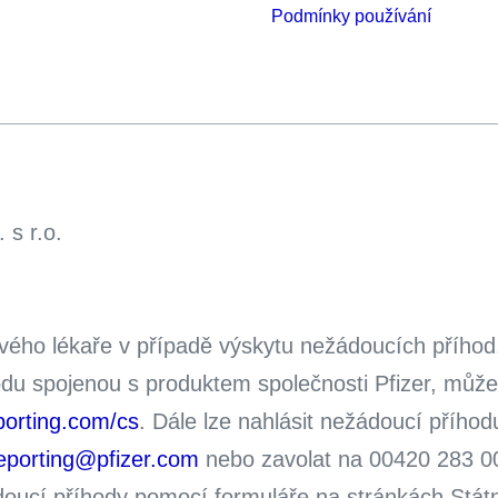
Podmínky používání
 s r.o.
svého lékaře v případě výskytu nežádoucích příhod
odu spojenou s produktem společnosti Pfizer, můž
porting.com/cs
. Dále lze nahlásit nežádoucí příhod
porting@pfizer.com
nebo zavolat na 00420 283 004
ádoucí příhody pomocí formuláře na stránkách Státn