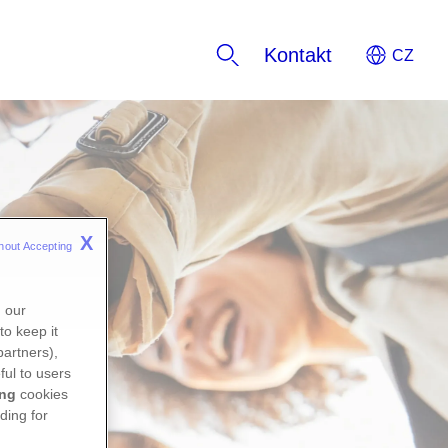
Kontakt
X
hout Accepting 
n our
to keep it
partners),
ful to users
ing
cookies
ding for