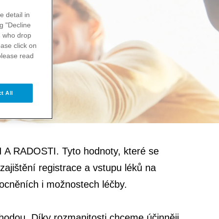
e detail in
ng "Decline
s
who drop
ase click on
please read
t All
 A RADOSTI. Tyto hodnoty, které se
jištění registrace a vstupu léků na
emocněních i možnostech léčby.
odou. Díky rozmanitosti chceme účinněji