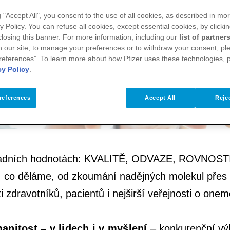
g "Accept All", you consent to the use of all cookies, as described in mor
y Policy. You can refuse all cookies, except essential cookies, by clicki
 closing this banner. For more information, including our
list of partner
 our site, to manage your preferences or to withdraw your consent, ple
references”. To learn more about how Pfizer uses these technologies, 
cy Policy
.
references
Accept All
Rejec
základních hodnotách: KVALITĚ, ODVAZE, ROVNOSTI
 co děláme, od zkoumání nadějných molekul přes za
i zdravotníků, pacientů i nejširší veřejnosti o on
anitost – v lidech i v myšlení
– konkurenční výh