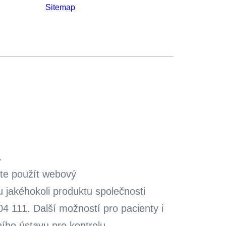
Sitemap
.
ete použít webový
u jakéhokoli produktu společnosti
 111. Další možností pro pacienty i
ího ústavu pro kontrolu