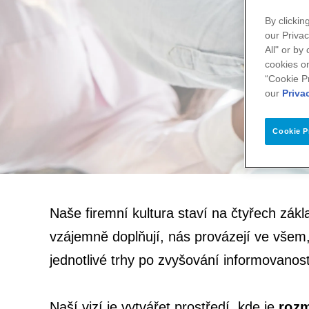
By clickin
our Privac
All" or by
cookies on
“Cookie P
our
Priva
Cookie P
Naše firemní kultura staví na čtyřech 
vzájemně doplňují, nás provázejí ve všem,
jednotlivé trhy po zvyšování informovanost
Naší vizí je vytvářet prostředí, kde je
rozm