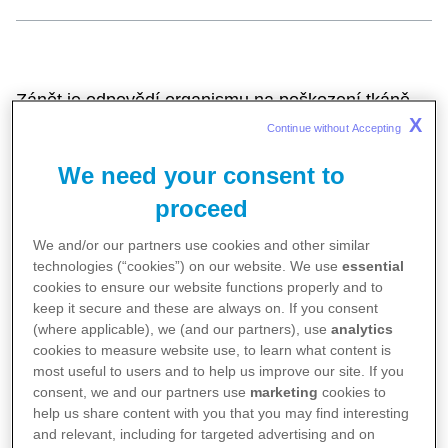
Zánět je odpovědí organismu na poškození tkáně.
X
Fyziologicky zastává obrannou funkci, ale může být
Continue without Accepting 
také poškozující reakcí organismu. U
We need your consent to
autoimunitních chorob, jako je revmatoidní artritida,
proceed
lupus, ulcerózní kolitida, Crohnova choroba a
We and/or our partners use cookies and other similar
mnoho dalších, imunitní systém působí proti
technologies (“cookies”) on our website. We use
essential
vlastním tkáním a dochází k rozvoji chronického
cookies to ensure our website functions properly and to
zánětu, který poškozuje orgány. Tyto bolestivé a
keep it secure and these are always on. If you consent
(where applicable), we (and our partners), use
analytics
vysilující choroby omezují kvalitu života pacientů a
cookies to measure website use, to learn what content is
mohou vést k trvalým, nenávratným poškozením i
most useful to users and to help us improve our site. If you
consent, we and our partners use
marketing
cookies to
ke zkrácení života. Mnoho z těchto chorob je
help us share content with you that you may find interesting
obtížně léčitelných a i přes pokroky, které medicína
and relevant, including for targeted advertising and on