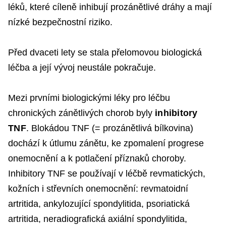
léků, které cíleně inhibují prozánětlivé dráhy a mají
nízké bezpečnostní riziko.
Před dvaceti lety se stala přelomovou biologická
léčba a její vývoj neustále pokračuje.
Mezi prvními biologickými léky pro léčbu
chronických zánětlivých chorob byly
inhibitory
TNF
. Blokádou TNF (= prozánětlivá bílkovina)
dochází k útlumu zánětu, ke zpomalení progrese
onemocnění a k potlačení příznaků choroby.
Inhibitory TNF se používají v léčbě revmatických,
kožních i střevních onemocnění: revmatoidní
artritida, ankylozující spondylitida, psoriatická
artritida, neradiografická axiální spondylitida,