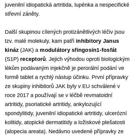
juvenilní idiopatická artritida, lupénka a nespecifické
střevní záněty.
Další skupinou cílených protizánětlivých léčiv jsou
tzv. malé molekuly, kam patří
inhibitory Janus
kináz
(JAK) a
modulátory sfingosin1-fosfát
(S1P)
receptorů
. Jejich výhodou oproti biologickým
lékům podávaným injekčně je perorální podání ve
formě tablet a rychlý nástup účinku. První přípravky
ze skupiny inhibitorů JAK byly v EU schválené v
roce 2017 a používají se v léčbě revmatoidní
artritidy, psoriatické artritidy, ankylozující
spondylitidy, juvenilní idiopatické artritidy, ulcerózní
kolitidy, atopické dermatitidy a ložiskové plešatosti
(alopecia areata). Nedávno uvedené přípravky ze