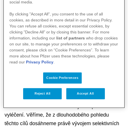
social media.
za uplynulé dekády udělala, stále existují v jejich
léčbě nenaplněné potřeby.
By clicking "Accept All", you consent to the use of all
cookies, as described in more detail in our Privacy Policy.
You can refuse all cookies, except essential cookies, by
S rozvojem poznatků ohledně patofyziologie zánětu
clicking "Decline All" or by closing this banner. For more
dochází také k rozvoji nových, selektivnějších
information, including our
list of partners
who drop cookies
on our site, to manage your preferences or to withdraw your
protizánětlivých léků, které cílí na klíčové cesty
consent, please click on “Cookie Preferences”. To learn
zánětu. Lidé s autoimunitními a zánětlivými
more about how Pfizer uses these technologies, please
read our
Privacy Policy
.
chorobami tak mají stále novou naději. Výzkum ve
společnosti Pfizer je zaměřen na tři oblasti:
Cookie Preferences
revmatologii, dermatologii a gastroenterologii
.
Reject All
Accept All
Zaměřujeme se na vývoj léků, které povedou k
dosažení remise onemocnění a jeho úplného
vyléčení. Věříme, že z dlouhodobého pohledu
těchto cílů dosáhneme právě vývojem selektivních